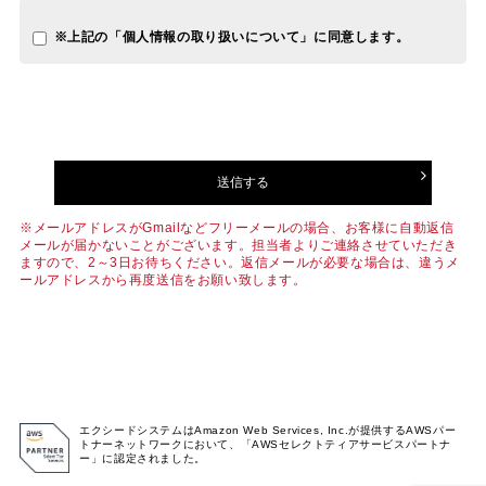
当社開発システム（パッケージソフトウェア含む）のお客様
管理のため
※上記の「個人情報の取り扱いについて」に同意します。
お客様にご記入いただいたアンケートに関連する商品サービ
ス案内発送のため
その他、お客様ご依頼のご連絡、諸手続きのため
採用希望者の採用可否及びご連絡、諸手続きのため
[confirm "確認ページへ"]
当社は、お客様から取得した「個人情報」は予めその利用目的を
明示し、 その目的範囲内に限定して利用し、その利用目的以外
で、 お客様より取得した「個人情報」を利用いたしません。
※メールアドレスがGmailなどフリーメールの場合、お客様に自動返信
ご提供いただきます個人情報の範囲
メールが届かないことがございます。担当者よりご連絡させていただき
ますので、2～3日お待ちください。返信メールが必要な場合は、違うメ
住所、氏名、お電話番号、屋号、会社名、e-mailアドレス、その
ールアドレスから再度送信をお願い致します。
他、開発案件毎の利用目的範囲内の個人情報といたします。
個人情報の利用目的の通知、開示・訂正・追加、削除、利用停
止、消去、第三者提供の停止（以下、「開示等」といいます。）
の請求に関する事項
個人情報の開示等について
当社が保有する開示対象個人情報の開示等のご請求にあたり
エクシードシステムはAmazon Web Services, Inc.が提供するAWSパー
まして、 ご請求者ご本人及び代理人の方のご本人確認をさせ
トナーネットワークにおいて、「AWSセレクトティアサービスパートナ
て頂きます。
ー」に認定されました。
ご請求の手続き、手順につきましては、下記窓口にお申し出